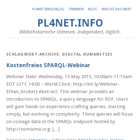
PL4NET BIBLIOBLOG
STIMMEN
BLOG
WAS IST DAS HIER?
PL4NET.INFO
Bibliothekarische Stimmen. Independent, täglich.
SCHLAGWORT-ARCHIVE:
DIGITAL HUMANITIES
Kostenfreies SPARQL-Webinar
Webinar Date: Wednesday, 13 May 2015, 10:00am-11:15am
EDT (UTC 14:00 – World Clock: http://bit.ly/Webinar-
Ethan_Gruber) Abstract: This webinar provides an
introduction to SPARQL, a query language for RDF. Users
will gain hands on experience crafting queries, starting
simply, but evolving in complexity. These queries will focus
on coinage data in the SPARQL endpoint hosted by
http://nomisma.org: […]