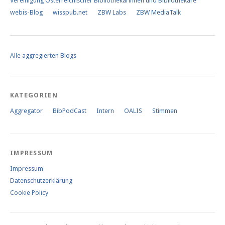
Vereinigung Österreichischer Bibliothekarinnen und Bibliothekare
webis-Blog
wisspub.net
ZBW Labs
ZBW MediaTalk
Alle aggregierten Blogs
KATEGORIEN
Aggregator
BibPodCast
Intern
OALIS
Stimmen
IMPRESSUM
Impressum
Datenschutzerklärung
Cookie Policy