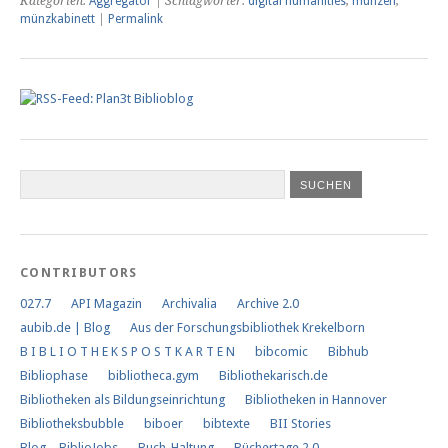
Kategorien:
Aggregator
| Schlagwörter:
digital humanities
,
münzen
,
münzkabinett
|
Permalink
CONTRIBUTORS
027.7
API Magazin
Archivalia
Archive 2.0
aubib.de | Blog
Aus der Forschungs­bibliothek Krekelborn
B I B L I O T H E K S P O S T K A R T E N
bibcomic
Bibhub
Bibliophase
bibliotheca.gym
Bibliothekarisch.de
Bibliotheken als Bildungseinrichtung
Bibliotheken in Hannover
Bibliotheksbubble
biboer
bibtexte
BII Stories
Blog – BiblioJobs
Buch-Haltung
Büchertage 2.0