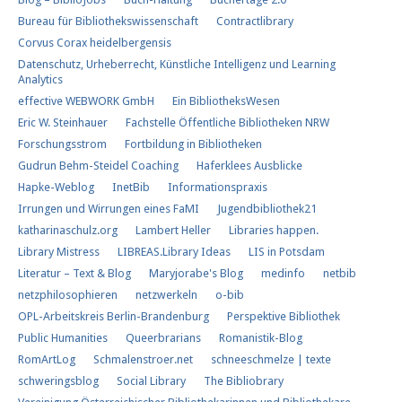
Bureau für Bibliothekswissenschaft
Contractlibrary
Corvus Corax heidelbergensis
Datenschutz, Urheberrecht, Künstliche Intelligenz und Learning
Analytics
effective WEBWORK GmbH
Ein BibliotheksWesen
Eric W. Steinhauer
Fachstelle Öffentliche Bibliotheken NRW
Forschungs​strom​
Fortbildung in Bibliotheken
Gudrun Behm-Steidel Coaching
Haferklees Ausblicke
Hapke-Weblog
InetBib
Informationspraxis
Irrungen und Wirrungen eines FaMI
Jugendbibliothek21
katharinaschulz.org
Lambert Heller
Libraries happen.
Library Mistress
LIBREAS.Library Ideas
LIS in Potsdam
Literatur – Text & Blog
Maryjorabe's Blog
medinfo
netbib
netzphilosophieren
netzwerkeln
o-bib
OPL-Arbeitskreis Berlin-Brandenburg
Perspektive Bibliothek
Public Humanities
Queerbrarians
Romanistik-Blog
RomArtLog
Schmalenstroer.net
schneeschmelze | texte
schweringsblog
Social Library
The Bibliobrary