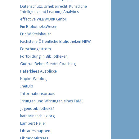
Datenschutz, Urheberrecht, Künstliche
Intelligenz und Learning Analytics
effective WEBWORK GmbH
Ein BibliotheksWesen
Eric W. Steinhauer
Fachstelle Öffentliche Bibliotheken NRW
Forschungs​strom​
Fortbildung in Bibliotheken
Gudrun Behm-Steidel Coaching
Haferklees Ausblicke
Hapke-Weblog
InetBib
Informationspraxis
Irrungen und Wirrungen eines FaMI
Jugendbibliothek21
katharinaschulz.org
Lambert Heller
Libraries happen.
Library Mistress