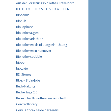
Aus der Forschungs­bibliothek Krekelborn
B I B L I O T H E K S P O S T K A R T E N
bibcomic
Bibhub
Bibliophase
bibliotheca.gym
Bibliothekarisch.de
Bibliotheken als Bildungseinrichtung
Bibliotheken in Hannover
Bibliotheksbubble
biboer
bibtexte
BII Stories
Blog – BiblioJobs
Buch-Haltung
Büchertage 2.0
Bureau für Bibliothekswissenschaft
Contractlibrary
Corvus Corax heidelbergensis