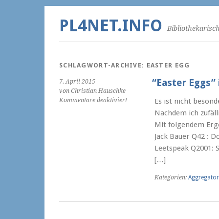
PL4NET.INFO
Bibliothekarisc
SCHLAGWORT-ARCHIVE:
EASTER EGG
“Easter Eggs” 
7. April 2015
von Christian Hauschke
für
Kommentare deaktiviert
Es ist nicht besond
“Easter
Nachdem ich zufälli
Eggs”
Mit folgendem Erg
in
Jack Bauer Q42 : 
Wikidata
Leetspeak Q2001: S
[…]
Kategorien:
Aggregator