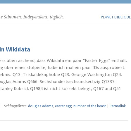
he Stimmen. Independent, täglich.
PL4NET BIBLIOB
in Wikidata
ers überraschend, dass Wikidata ein paar “Easter Eggs” enthält.
g über eines stolperte, habe ich mal ein paar IDs ausprobiert.
ebnis: Q13: Triskaidekaphobie Q23: George Washington Q24:
Douglas Adams Q666: Sechshundertsechsundsechzig Q1337:
tanley Kubrick Q1984 ist nicht korrekt belegt, Q167 und Q51
| Schlagwörter:
douglas adams
,
easter egg
,
number of the beast
|
Permalink