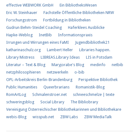
effective WEBWORK GmbH
Ein BibliotheksWesen
Eric W. Steinhauer
Fachstelle Öffentliche Bibliotheken NRW
Forschungs​strom​
Fortbildung in Bibliotheken
Gudrun Behm-Steidel Coaching
Haferklees Ausblicke
Hapke-Weblog
InetBib
Informationspraxis
Irrungen und Wirrungen eines FaMI
Jugendbibliothek21
katharinaschulz.org
Lambert Heller
Libraries happen.
Library Mistress
LIBREAS.Library Ideas
LIS in Potsdam
Literatur – Text & Blog
Maryjorabe's Blog
medinfo
netbib
netzphilosophieren
netzwerkeln
o-bib
OPL-Arbeitskreis Berlin-Brandenburg
Perspektive Bibliothek
Public Humanities
Queerbrarians
Romanistik-Blog
RomArtLog
Schmalenstroer.net
schneeschmelze | texte
schweringsblog
Social Library
The Bibliobrary
Vereinigung Österreichischer Bibliothekarinnen und Bibliothekare
webis-Blog
wisspub.net
ZBW Labs
ZBW MediaTalk