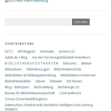
CONTRIBUTORS
027.7
API Magazin
Archivalia
Archive 2.0
aubib.de | Blog
Aus der Forschungs­bibliothek Krekelborn
B I B L I O T H E K S P O S T K A R T E N
bibcomic
Bibhub
Bibliophase
bibliotheca.gym
Bibliothekarisch.de
Bibliotheken als Bildungseinrichtung
Bibliotheken in Hannover
Bibliotheksbubble
biboer
bibtexte
BII Stories
Blog – BiblioJobs
Buch-Haltung
Büchertage 2.0
Bureau für Bibliothekswissenschaft
Contractlibrary
Corvus Corax heidelbergensis
Datenschutz, Urheberrecht, Künstliche Intelligenz und Learning
Analytics