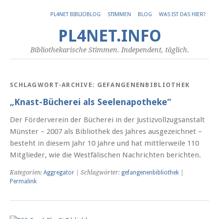
PL4NET BIBLIOBLOG
STIMMEN
BLOG
WAS IST DAS HIER?
PL4NET.INFO
Bibliothekarische Stimmen. Independent, täglich.
SCHLAGWORT-ARCHIVE:
GEFANGENENBIBLIOTHEK
„Knast-Bücherei als Seelenapotheke“
Der Förderverein der Bücherei in der Justizvollzugsanstalt
Münster – 2007 als Bibliothek des Jahres ausgezeichnet –
besteht in diesem Jahr 10 Jahre und hat mittlerweile 110
Mitglieder, wie die Westfälischen Nachrichten berichten.
Kategorien:
Aggregator
| Schlagwörter:
gefangenenbibliothek
|
Permalink