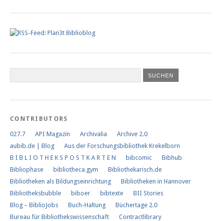
CONTRIBUTORS
027.7
API Magazin
Archivalia
Archive 2.0
aubib.de | Blog
Aus der Forschungs­bibliothek Krekelborn
B I B L I O T H E K S P O S T K A R T E N
bibcomic
Bibhub
Bibliophase
bibliotheca.gym
Bibliothekarisch.de
Bibliotheken als Bildungseinrichtung
Bibliotheken in Hannover
Bibliotheksbubble
biboer
bibtexte
BII Stories
Blog – BiblioJobs
Buch-Haltung
Büchertage 2.0
Bureau für Bibliothekswissenschaft
Contractlibrary