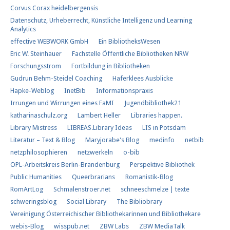
Corvus Corax heidelbergensis
Datenschutz, Urheberrecht, Künstliche Intelligenz und Learning
Analytics
effective WEBWORK GmbH
Ein BibliotheksWesen
Eric W. Steinhauer
Fachstelle Öffentliche Bibliotheken NRW
Forschungs​strom​
Fortbildung in Bibliotheken
Gudrun Behm-Steidel Coaching
Haferklees Ausblicke
Hapke-Weblog
InetBib
Informationspraxis
Irrungen und Wirrungen eines FaMI
Jugendbibliothek21
katharinaschulz.org
Lambert Heller
Libraries happen.
Library Mistress
LIBREAS.Library Ideas
LIS in Potsdam
Literatur – Text & Blog
Maryjorabe's Blog
medinfo
netbib
netzphilosophieren
netzwerkeln
o-bib
OPL-Arbeitskreis Berlin-Brandenburg
Perspektive Bibliothek
Public Humanities
Queerbrarians
Romanistik-Blog
RomArtLog
Schmalenstroer.net
schneeschmelze | texte
schweringsblog
Social Library
The Bibliobrary
Vereinigung Österreichischer Bibliothekarinnen und Bibliothekare
webis-Blog
wisspub.net
ZBW Labs
ZBW MediaTalk