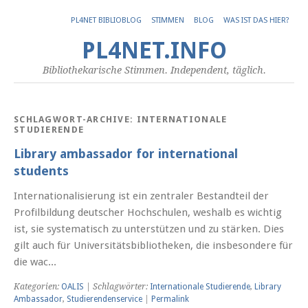
PL4NET BIBLIOBLOG
STIMMEN
BLOG
WAS IST DAS HIER?
PL4NET.INFO
Bibliothekarische Stimmen. Independent, täglich.
SCHLAGWORT-ARCHIVE:
INTERNATIONALE
STUDIERENDE
Library ambassador for international
students
Internationalisierung ist ein zentraler Bestandteil der
Profilbildung deutscher Hochschulen, weshalb es wichtig
ist, sie systematisch zu unterstützen und zu stärken. Dies
gilt auch für Universitätsbibliotheken, die insbesondere für
die wac...
Kategorien:
OALIS
| Schlagwörter:
Internationale Studierende
,
Library
Ambassador
,
Studierendenservice
|
Permalink