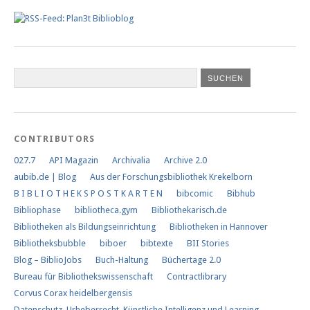
CONTRIBUTORS
027.7
API Magazin
Archivalia
Archive 2.0
aubib.de | Blog
Aus der Forschungs­bibliothek Krekelborn
B I B L I O T H E K S P O S T K A R T E N
bibcomic
Bibhub
Bibliophase
bibliotheca.gym
Bibliothekarisch.de
Bibliotheken als Bildungseinrichtung
Bibliotheken in Hannover
Bibliotheksbubble
biboer
bibtexte
BII Stories
Blog – BiblioJobs
Buch-Haltung
Büchertage 2.0
Bureau für Bibliothekswissenschaft
Contractlibrary
Corvus Corax heidelbergensis
Datenschutz, Urheberrecht, Künstliche Intelligenz und Learning