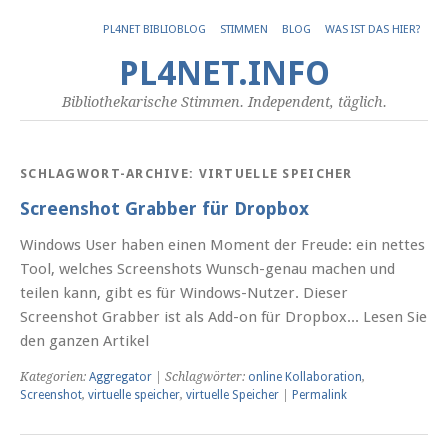
PL4NET BIBLIOBLOG
STIMMEN
BLOG
WAS IST DAS HIER?
PL4NET.INFO
Bibliothekarische Stimmen. Independent, täglich.
SCHLAGWORT-ARCHIVE:
VIRTUELLE SPEICHER
Screenshot Grabber für Dropbox
Windows User haben einen Moment der Freude: ein nettes
Tool, welches Screenshots Wunsch-genau machen und
teilen kann, gibt es für Windows-Nutzer. Dieser
Screenshot Grabber ist als Add-on für Dropbox... Lesen Sie
den ganzen Artikel
Kategorien:
Aggregator
| Schlagwörter:
online Kollaboration
,
Screenshot
,
virtuelle speicher
,
virtuelle Speicher
|
Permalink