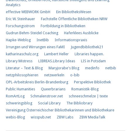
Analytics
effective WEBWORK GmbH
Ein BibliotheksWesen
Eric W. Steinhauer
Fachstelle Öffentliche Bibliotheken NRW
Forschungs​strom​
Fortbildung in Bibliotheken
Gudrun Behm-Steidel Coaching
Haferklees Ausblicke
Hapke-Weblog
InetBib
Informationspraxis
Irrungen und Wirrungen eines FaMI
Jugendbibliothek21
katharinaschulz.org
Lambert Heller
Libraries happen.
Library Mistress
LIBREAS.Library Ideas
LIS in Potsdam
Literatur – Text & Blog
Maryjorabe's Blog
medinfo
netbib
netzphilosophieren
netzwerkeln
o-bib
OPL-Arbeitskreis Berlin-Brandenburg
Perspektive Bibliothek
Public Humanities
Queerbrarians
Romanistik-Blog
RomArtLog
Schmalenstroer.net
schneeschmelze | texte
schweringsblog
Social Library
The Bibliobrary
Vereinigung Österreichischer Bibliothekarinnen und Bibliothekare
webis-Blog
wisspub.net
ZBW Labs
ZBW MediaTalk