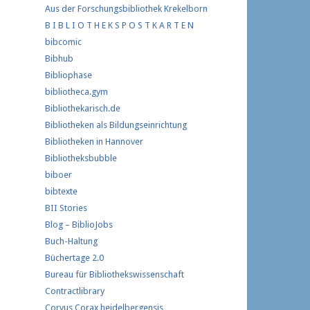
Aus der Forschungs­bibliothek Krekelborn
B I B L I O T H E K S P O S T K A R T E N
bibcomic
Bibhub
Bibliophase
bibliotheca.gym
Bibliothekarisch.de
Bibliotheken als Bildungseinrichtung
Bibliotheken in Hannover
Bibliotheksbubble
biboer
bibtexte
BII Stories
Blog – BiblioJobs
Buch-Haltung
Büchertage 2.0
Bureau für Bibliothekswissenschaft
Contractlibrary
Corvus Corax heidelbergensis