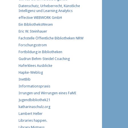
Datenschutz, Urheberrecht, Künstliche
Intelligenz und Learning Analytics
effective WEBWORK GmbH
Ein BibliotheksWesen
Eric W. Steinhauer
Fachstelle Öffentliche Bibliotheken NRW
Forschungs​strom​
Fortbildung in Bibliotheken
Gudrun Behm-Steidel Coaching
Haferklees Ausblicke
Hapke-Weblog
InetBib
Informationspraxis
Irrungen und Wirrungen eines FaMI
Jugendbibliothek21
katharinaschulz.org
Lambert Heller
Libraries happen.
Library Mistress