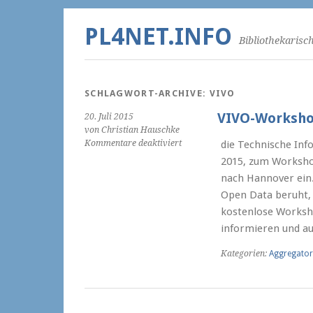
PL4NET.INFO
Bibliothekarisc
SCHLAGWORT-ARCHIVE:
VIVO
VIVO-Workshop
20. Juli 2015
von Christian Hauschke
für
Kommentare deaktiviert
die Technische Inf
VIVO-
2015, zum Worksho
Workshop
nach Hannover ein.
am
Open Data beruht, 
9.
September
kostenlose Worksho
2015
informieren und au
in
Hannover
Kategorien:
Aggregator