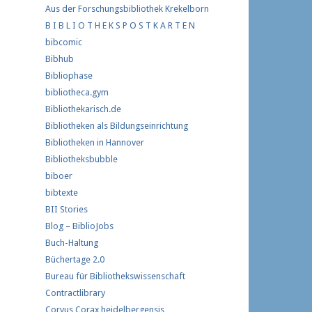
Aus der Forschungs­bibliothek Krekelborn
B I B L I O T H E K S P O S T K A R T E N
bibcomic
Bibhub
Bibliophase
bibliotheca.gym
Bibliothekarisch.de
Bibliotheken als Bildungseinrichtung
Bibliotheken in Hannover
Bibliotheksbubble
biboer
bibtexte
BII Stories
Blog – BiblioJobs
Buch-Haltung
Büchertage 2.0
Bureau für Bibliothekswissenschaft
Contractlibrary
Corvus Corax heidelbergensis