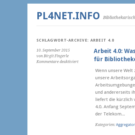
PL4NET.INFO
Bibliothekarisc
SCHLAGWORT-ARCHIVE:
ARBEIT 4.0
Arbeit 4.0: Wa
10. September 2015
von Birgit Fingerle
für Bibliothek
für
Kommentare deaktiviert
Arbeit
Wenn unsere Welt z
4.0:
unsere Arbeitsorga
Was
bedeuten
Arbeitsumgebungen 
die
und andererseits i
Megatrends
liefert die kürzlic
Digitaler
4.0. Anfang Septe
Arbeit
für
der Telekom...
Bibliotheken?
Kategorien:
Aggregator