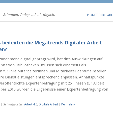
he Stimmen. Independent, täglich.
PL4NET BIBLIOB
s bedeuten die Megatrends Digitaler Arbeit
en?
unehmend digital geprägt wird, hat dies Auswirkungen auf
nisation. Bibliotheken müssen sich einerseits als
für ihre Mitarbeiterinnen und Mitarbeiter darauf einstellen
hre Dienstleistungen entsprechend anpassen. Anhaltspunkte
h veröffentlichte Expertenbefragung mit 25 Thesen zur Arbeit
mber 2015 wurden die Ergebnisse einer Expertenbefragung von
| Schlagwörter:
Arbeit 4.0
,
Digitale Arbeit
|
Permalink