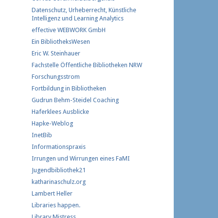
Datenschutz, Urheberrecht, Künstliche
Intelligenz und Learning Analytics
effective WEBWORK GmbH
Ein BibliotheksWesen
Eric W. Steinhauer
Fachstelle Öffentliche Bibliotheken NRW
Forschungs​strom​
Fortbildung in Bibliotheken
Gudrun Behm-Steidel Coaching
Haferklees Ausblicke
Hapke-Weblog
InetBib
Informationspraxis
Irrungen und Wirrungen eines FaMI
Jugendbibliothek21
katharinaschulz.org
Lambert Heller
Libraries happen.
Library Mistress