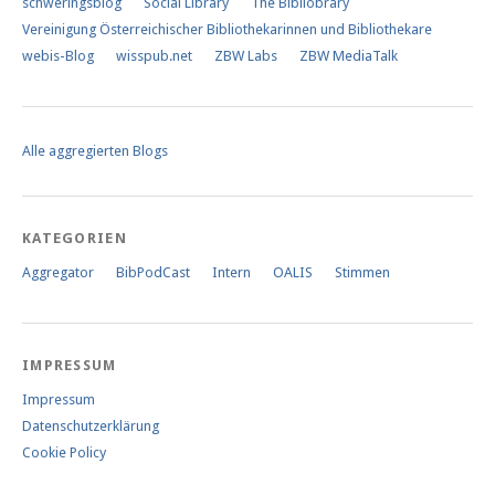
schweringsblog
Social Library
The Bibliobrary
Vereinigung Österreichischer Bibliothekarinnen und Bibliothekare
webis-Blog
wisspub.net
ZBW Labs
ZBW MediaTalk
Alle aggregierten Blogs
KATEGORIEN
Aggregator
BibPodCast
Intern
OALIS
Stimmen
IMPRESSUM
Impressum
Datenschutzerklärung
Cookie Policy