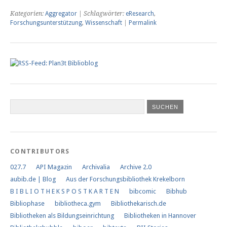
Kategorien:
Aggregator
| Schlagwörter:
eResearch
,
Forschungsunterstützung
,
Wissenschaft
|
Permalink
CONTRIBUTORS
027.7
API Magazin
Archivalia
Archive 2.0
aubib.de | Blog
Aus der Forschungs­bibliothek Krekelborn
B I B L I O T H E K S P O S T K A R T E N
bibcomic
Bibhub
Bibliophase
bibliotheca.gym
Bibliothekarisch.de
Bibliotheken als Bildungseinrichtung
Bibliotheken in Hannover