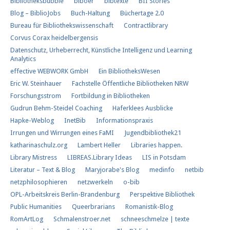
Bibliotheksbubble
biboer
bibtexte
BII Stories
Blog – BiblioJobs
Buch-Haltung
Büchertage 2.0
Bureau für Bibliothekswissenschaft
Contractlibrary
Corvus Corax heidelbergensis
Datenschutz, Urheberrecht, Künstliche Intelligenz und Learning
Analytics
effective WEBWORK GmbH
Ein BibliotheksWesen
Eric W. Steinhauer
Fachstelle Öffentliche Bibliotheken NRW
Forschungs​strom​
Fortbildung in Bibliotheken
Gudrun Behm-Steidel Coaching
Haferklees Ausblicke
Hapke-Weblog
InetBib
Informationspraxis
Irrungen und Wirrungen eines FaMI
Jugendbibliothek21
katharinaschulz.org
Lambert Heller
Libraries happen.
Library Mistress
LIBREAS.Library Ideas
LIS in Potsdam
Literatur – Text & Blog
Maryjorabe's Blog
medinfo
netbib
netzphilosophieren
netzwerkeln
o-bib
OPL-Arbeitskreis Berlin-Brandenburg
Perspektive Bibliothek
Public Humanities
Queerbrarians
Romanistik-Blog
RomArtLog
Schmalenstroer.net
schneeschmelze | texte